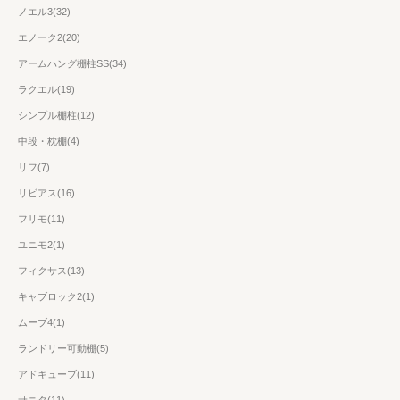
ノエル3(32)
エノーク2(20)
アームハング棚柱SS(34)
ラクエル(19)
シンプル棚柱(12)
中段・枕棚(4)
リフ(7)
リビアス(16)
フリモ(11)
ユニモ2(1)
フィクサス(13)
キャブロック2(1)
ムーブ4(1)
ランドリー可動棚(5)
アドキューブ(11)
サニタ(11)