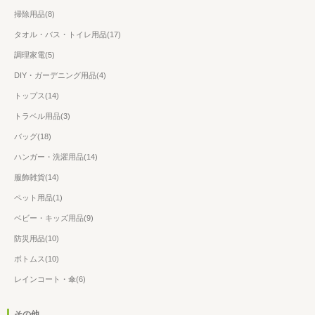
掃除用品(8)
タオル・バス・トイレ用品(17)
調理家電(5)
DIY・ガーデニング用品(4)
トップス(14)
トラベル用品(3)
バッグ(18)
ハンガー・洗濯用品(14)
服飾雑貨(14)
ペット用品(1)
ベビー・キッズ用品(9)
防災用品(10)
ボトムス(10)
レインコート・傘(6)
その他