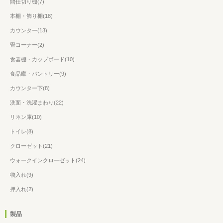
間仕切り棚(7)
本棚・飾り棚(18)
カウンター(13)
畳コーナー(2)
食器棚・カップボード(10)
食品庫・パントリー(9)
カウンター下(8)
洗面・洗濯まわり(22)
リネン庫(10)
トイレ(8)
クローゼット(21)
ウォークインクローゼット(24)
物入れ(9)
押入れ(2)
製品