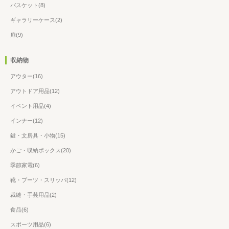
バスケット(8)
ギャラリーケース(2)
扉(9)
収納物
アウター(16)
アウトドア用品(12)
イベント用品(4)
インナー(12)
鍵・文房具・小物(15)
かご・収納ボックス(20)
季節家電(6)
靴・ブーツ・スリッパ(12)
裁縫・手芸用品(2)
食品(6)
スポーツ用品(6)