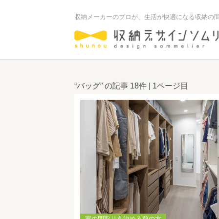
収納メーカーのプロが、生活が快適になる収納の
“バッグ” の記事
18件
| 1ページ目
家の間取りを決める前の方