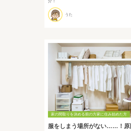
介！
うた
家の間取りを決める前の方家に住み始めた方
服をしまう場所がない……！原