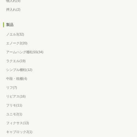
物入れ(9)
押入れ(2)
製品
ノエル3(32)
エノーク2(20)
アームハング棚柱SS(34)
ラクエル(19)
シンプル棚柱(12)
中段・枕棚(4)
リフ(7)
リビアス(16)
フリモ(11)
ユニモ2(1)
フィクサス(13)
キャブロック2(1)