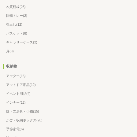
木質棚板(25)
回転トレー(2)
引出し(12)
バスケット(8)
ギャラリーケース(2)
扉(9)
収納物
アウター(16)
アウトドア用品(12)
イベント用品(4)
インナー(12)
鍵・文房具・小物(15)
かご・収納ボックス(20)
季節家電(6)