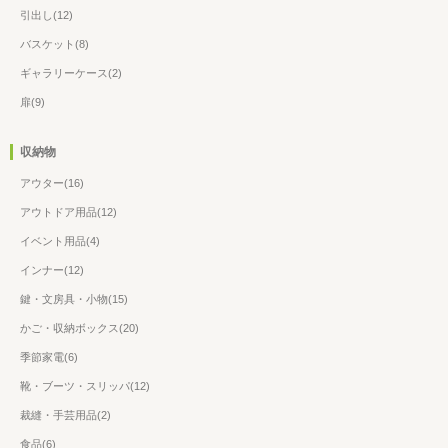
引出し(12)
バスケット(8)
ギャラリーケース(2)
扉(9)
収納物
アウター(16)
アウトドア用品(12)
イベント用品(4)
インナー(12)
鍵・文房具・小物(15)
かご・収納ボックス(20)
季節家電(6)
靴・ブーツ・スリッパ(12)
裁縫・手芸用品(2)
食品(6)