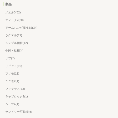
製品
ノエル3(32)
エノーク2(20)
アームハング棚柱SS(34)
ラクエル(19)
シンプル棚柱(12)
中段・枕棚(4)
リフ(7)
リビアス(16)
フリモ(11)
ユニモ2(1)
フィクサス(13)
キャブロック2(1)
ムーブ4(1)
ランドリー可動棚(5)