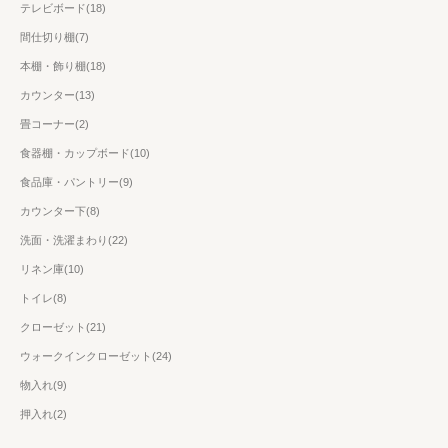
テレビボード(18)
間仕切り棚(7)
本棚・飾り棚(18)
カウンター(13)
畳コーナー(2)
食器棚・カップボード(10)
食品庫・パントリー(9)
カウンター下(8)
洗面・洗濯まわり(22)
リネン庫(10)
トイレ(8)
クローゼット(21)
ウォークインクローゼット(24)
物入れ(9)
押入れ(2)