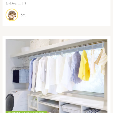
と損かも…！？
うた