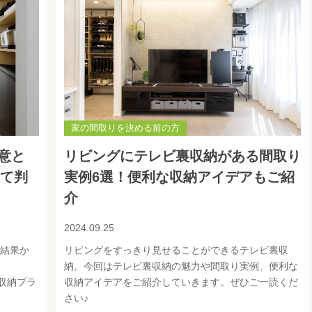
家の間取りを決める前の方
意と
リビングにテレビ裏収納がある間取り
して判
実例6選！便利な収納アイデアもご紹
介
2024.09.25
た結果か
リビングをすっきり見せることができるテレビ裏収
納。今回はテレビ裏収納の魅力や間取り実例、便利な
収納プラ
収納アイデアをご紹介していきます。ぜひご一読くだ
さい♪