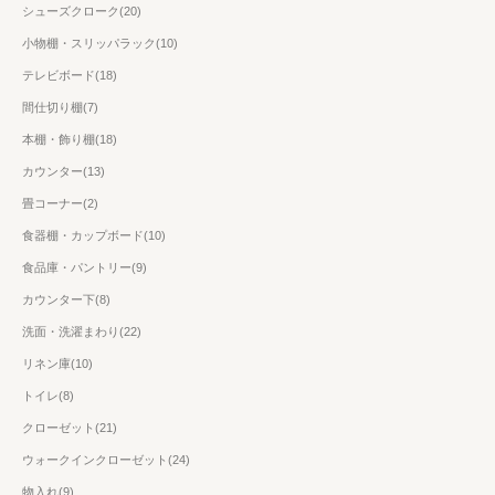
シューズクローク(20)
小物棚・スリッパラック(10)
テレビボード(18)
間仕切り棚(7)
本棚・飾り棚(18)
カウンター(13)
畳コーナー(2)
食器棚・カップボード(10)
食品庫・パントリー(9)
カウンター下(8)
洗面・洗濯まわり(22)
リネン庫(10)
トイレ(8)
クローゼット(21)
ウォークインクローゼット(24)
物入れ(9)