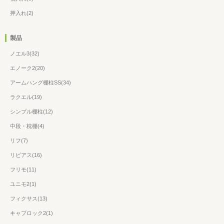
押入れ(2)
製品
ノエル3(32)
エノーク2(20)
アームハング棚柱SS(34)
ラクエル(19)
シンプル棚柱(12)
中段・枕棚(4)
リフ(7)
リビアス(16)
フリモ(11)
ユニモ2(1)
フィクサス(13)
キャブロック2(1)