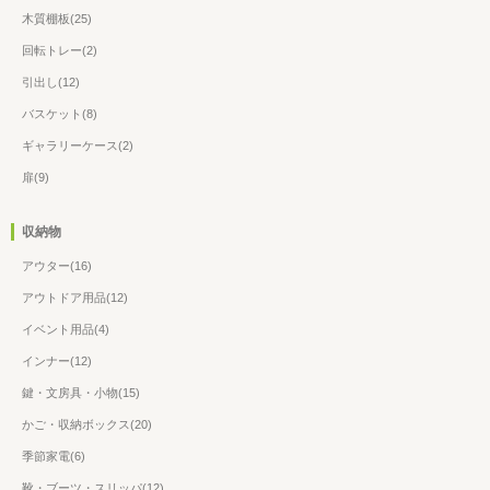
木質棚板(25)
回転トレー(2)
引出し(12)
バスケット(8)
ギャラリーケース(2)
扉(9)
収納物
アウター(16)
アウトドア用品(12)
イベント用品(4)
インナー(12)
鍵・文房具・小物(15)
かご・収納ボックス(20)
季節家電(6)
靴・ブーツ・スリッパ(12)