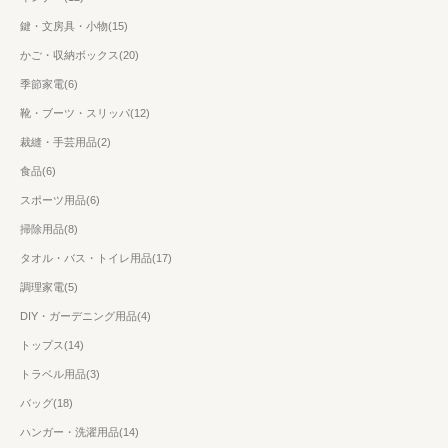
鍵・文房具・小物(15)
かご・収納ボックス(20)
季節家電(6)
靴・ブーツ・スリッパ(12)
裁縫・手芸用品(2)
食品(6)
スポーツ用品(6)
掃除用品(8)
タオル・バス・トイレ用品(17)
調理家電(5)
DIY・ガーデニング用品(4)
トップス(14)
トラベル用品(3)
バッグ(18)
ハンガー・洗濯用品(14)