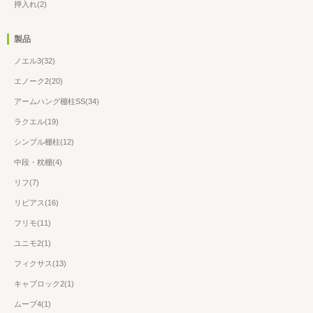
押入れ(2)
製品
ノエル3(32)
エノーク2(20)
アームハング棚柱SS(34)
ラクエル(19)
シンプル棚柱(12)
中段・枕棚(4)
リフ(7)
リビアス(16)
フリモ(11)
ユニモ2(1)
フィクサス(13)
キャブロック2(1)
ムーブ4(1)