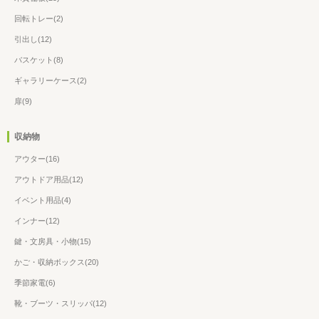
回転トレー(2)
引出し(12)
バスケット(8)
ギャラリーケース(2)
扉(9)
収納物
アウター(16)
アウトドア用品(12)
イベント用品(4)
インナー(12)
鍵・文房具・小物(15)
かご・収納ボックス(20)
季節家電(6)
靴・ブーツ・スリッパ(12)