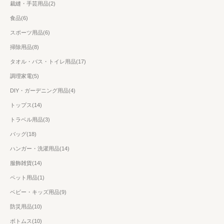
裁縫・手芸用品(2)
食品(6)
スポーツ用品(6)
掃除用品(8)
タオル・バス・トイレ用品(17)
調理家電(5)
DIY・ガーデニング用品(4)
トップス(14)
トラベル用品(3)
バッグ(18)
ハンガー・洗濯用品(14)
服飾雑貨(14)
ペット用品(1)
ベビー・キッズ用品(9)
防災用品(10)
ボトムス(10)