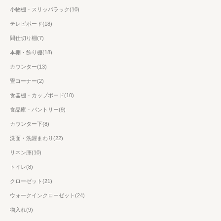
小物棚・スリッパラック(10)
テレビボード(18)
間仕切り棚(7)
本棚・飾り棚(18)
カウンター(13)
畳コーナー(2)
食器棚・カップボード(10)
食品庫・パントリー(9)
カウンター下(8)
洗面・洗濯まわり(22)
リネン庫(10)
トイレ(8)
クローゼット(21)
ウォークインクローゼット(24)
物入れ(9)