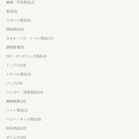
裁縫・手芸用品(2)
食品(6)
スポーツ用品(6)
掃除用品(8)
タオル・バス・トイレ用品(17)
調理家電(5)
DIY・ガーデニング用品(4)
トップス(14)
トラベル用品(3)
バッグ(18)
ハンガー・洗濯用品(14)
服飾雑貨(14)
ペット用品(1)
ベビー・キッズ用品(9)
防災用品(10)
ボトムス(10)