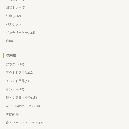
回転トレー(2)
引出し(12)
バスケット(8)
ギャラリーケース(2)
扉(9)
収納物
アウター(16)
アウトドア用品(12)
イベント用品(4)
インナー(12)
鍵・文房具・小物(15)
かご・収納ボックス(20)
季節家電(6)
靴・ブーツ・スリッパ(12)