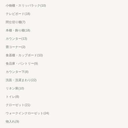
小物棚・スリッパラック(10)
テレビボード(18)
間仕切り棚(7)
本棚・飾り棚(18)
カウンター(13)
畳コーナー(2)
食器棚・カップボード(10)
食品庫・パントリー(9)
カウンター下(8)
洗面・洗濯まわり(22)
リネン庫(10)
トイレ(8)
クローゼット(21)
ウォークインクローゼット(24)
物入れ(9)