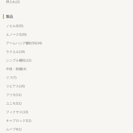
押入れ(2)
製品
ノエル3(32)
エノーク2(20)
アームハング棚柱SS(34)
ラクエル(19)
シンプル棚柱(12)
中段・枕棚(4)
リフ(7)
リビアス(16)
フリモ(11)
ユニモ2(1)
フィクサス(13)
キャブロック2(1)
ムーブ4(1)