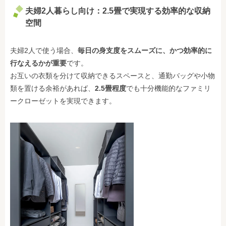
夫婦2人暮らし向け：
2.5畳
で実現する効率的な収納
空間
夫婦2人で使う場合、
毎日の身支度をスムーズに、かつ効率的に
行なえるかが重要
です。
お互いの衣類を分けて収納できるスペースと、通勤バッグや小物
類を置ける余裕があれば、
2.5畳程度
でも十分機能的なファミリ
ークローゼットを実現できます。