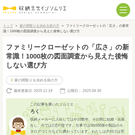
トップ
>
家の間取りを決める前の方
>
ファミリークローゼットの「広さ」の新常
識！1000枚の図面調査から見えた後悔しない選び方
ファミリークローゼットの「広さ」の新
常識！1000枚の図面調査から見えた後悔
しない選び方
#
家の間取りを決める前の方
最終更新日:
2025.12.19
公開日：
2025.09.30
この記事を書いたソムリエ
ろく
収納メーカーに入社してはや10数年。その間に結婚・出産
をし、今では2児の母です。仕事ではSNS関係や製品のカ
タログづくりなどに携わっています。わたしは片付けは苦