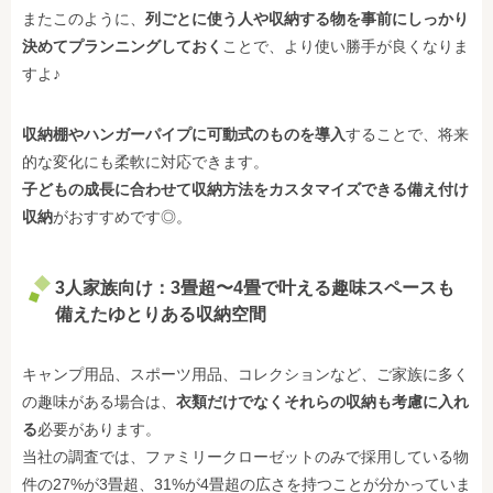
またこのように、
列ごとに使う人や収納する物を事前にしっかり
決めてプランニングしておく
ことで、より使い勝手が良くなりま
すよ♪
収納棚やハンガーパイプに可動式のものを導入
することで、将来
的な変化にも柔軟に対応できます。
子どもの成長に合わせて収納方法をカスタマイズできる備え付け
収納
がおすすめです◎。
3人家族向け：
3畳超〜4畳
で叶える趣味スペースも
備えたゆとりある収納空間
キャンプ用品、スポーツ用品、コレクションなど、ご家族に多く
の趣味がある場合は、
衣類だけでなくそれらの収納も考慮に入れ
る
必要があります。
当社の調査では、ファミリークローゼットのみで採用している物
件の27%が3畳超、31%が4畳超の広さを持つことが分かっていま