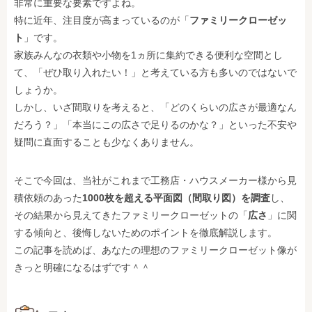
非常に重要な要素ですよね。
特に近年、注目度が高まっているのが「
ファミリークローゼッ
ト
」です。
家族みんなの衣類や小物を1ヵ所に集約できる便利な空間とし
て、「ぜひ取り入れたい！」と考えている方も多いのではないで
しょうか。
しかし、いざ間取りを考えると、「どのくらいの広さが最適なん
だろう？」「本当にこの広さで足りるのかな？」といった不安や
疑問に直面することも少なくありません。
そこで今回は、当社がこれまで工務店・ハウスメーカー様から見
積依頼のあった
1000枚を超える平面図（間取り図）を調査
し、
その結果から見えてきたファミリークローゼットの「
広さ
」に関
する傾向と、後悔しないためのポイントを徹底解説します。
この記事を読めば、あなたの理想のファミリークローゼット像が
きっと明確になるはずです＾＾