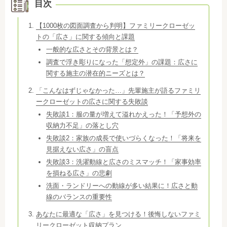
目次
【1000枚の図面調査から判明】ファミリークローゼッ
トの「広さ」に関する傾向と課題
一般的な広さとその背景とは？
調査で浮き彫りになった「想定外」の課題：広さに
関する施主の潜在的ニーズとは？
「こんなはずじゃなかった…」先輩施主が語るファミリ
ークローゼットの広さに関する失敗談
失敗談1：服の量が増えて溢れかえった！「予想外の
収納力不足」の落とし穴
失敗談2：家族の成長で使いづらくなった！「将来を
見据えない広さ」の盲点
失敗談3：洗濯動線と広さのミスマッチ！「家事効率
を損ねる広さ」の悲劇
洗面・ランドリーへの動線が多い結果に！広さと動
線のバランスの重要性
あなたに最適な「広さ」を見つける！後悔しないファミ
リークローゼット収納プラン