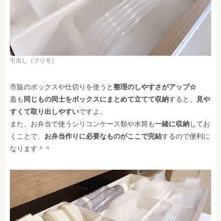
引出し［フリモ］
市販のボックスや仕切りを使うと
整理のしやすさがアップ☆
蓋も
同じもの同士をボックスにまとめて立てて収納
すると、
見や
すくて取り出しやすい
ですよ。
また、お弁当で使うシリコンケース類や水筒も
一緒に収納
してお
くことで、
お弁当作りに必要なものがここで完結
するので便利に
なります＾＾