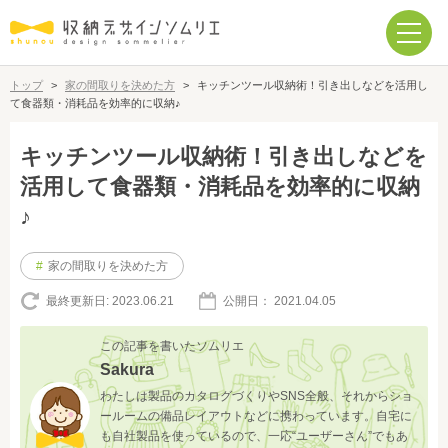
トップ
>
家の間取りを決めた方
>
キッチンツール収納術！引き出しなどを活用し
て食器類・消耗品を効率的に収納♪
キッチンツール収納術！引き出しなどを
活用して食器類・消耗品を効率的に収納
♪
#
家の間取りを決めた方
最終更新日:
2023.06.21
公開日：
2021.04.05
この記事を書いたソムリエ
Sakura
わたしは製品のカタログづくりやSNS全般、それからショ
ールームの備品レイアウトなどに携わっています。自宅に
も自社製品を使っているので、一応“ユーザーさん”でもあ