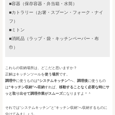
■容器（保存容器・弁当箱・水筒）
■カトラリー（お箸・スプーン・フォーク・ナイ
フ）
■ミトン
■消耗品（ラップ・袋・キッチンペーパー・布
巾）
これらの収納場所は、どこだと思いますか？
正解はキッチンツールを
使う場所
です。
調理中
に使うものは
“システムキッチン”
へ、
調理後
に使うもの
は
“キッチン収納”へ収納
すれば、
移動することなく必要な時にサ
ッと取り出せて調理作業がスムーズ
になりますよ＾＾
それでは“システムキッチン”と“キッチン収納”へ収納するものに
分けてみましょう。