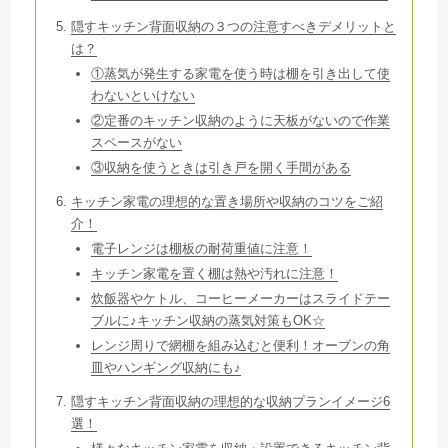
隠すキッチン背面収納の３つの注意すべきデメリットと
は？
①蒸気が発生する家電を使う時は棚を引き出して使
わないといけない
②定番のキッチン収納のように天板がないので作業
スペースがない
③収納を使うときは引き戸を開く手間がある
キッチン家電の理想的な置き場所や収納のコツをご紹
介！
電子レンジは棚板の耐荷重値に注意！
キッチン家電を置く棚は熱や汚れに注意！
炊飯器やケトル、コーヒーメーカーはスライドテー
ブルに♪キッチン収納の蒸気対策もOK☆
レンジ周りで網棚を組み込むと便利！オーブンの角
皿やハンギング収納にも♪
隠すキッチン背面収納の理想的な収納プランイメージ6
選！