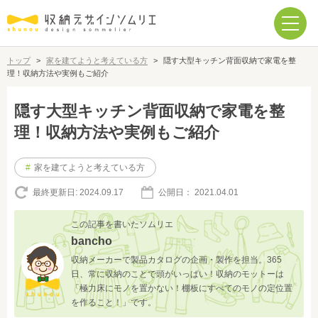
トップ
>
家を建てようと考えている方
>
隠す大型キッチン背面収納で家電を整
理！収納方法や実例もご紹介
隠す大型キッチン背面収納で家電を整
理！収納方法や実例もご紹介
#
家を建てようと考えている方
最終更新日:
2024.09.17
公開日：
2021.04.01
この記事を書いたソムリエ
bancho
収納メーカーで製品カタログの企画・製作を担当。365
日、常に収納のことで頭がいっぱい！収納のモットーは
「極力床にモノを置かない！棚板にすべてのモノの定位置
を作ること！」です。