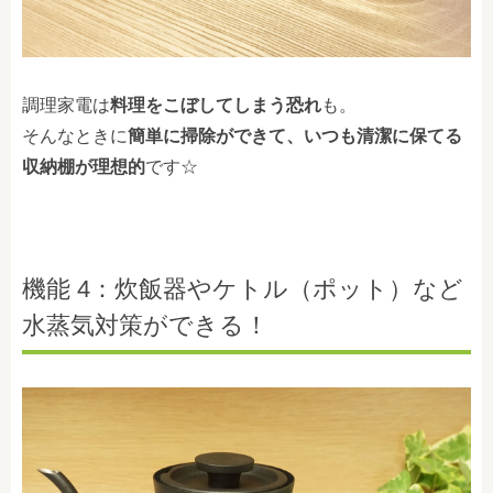
調理家電は
料理をこぼしてしまう恐れ
も。
そんなときに
簡単に掃除ができて、いつも清潔に保てる
収納棚が理想的
です☆
機能 4：炊飯器やケトル（ポット）など
水蒸気対策ができる！