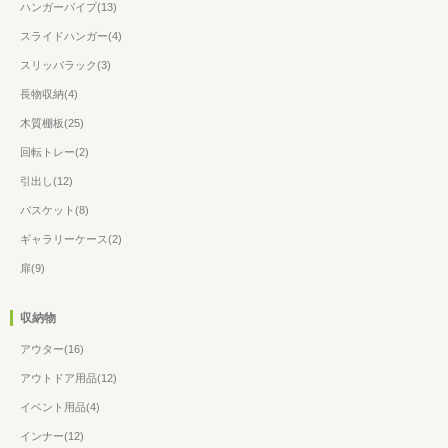
ハンガーパイプ(13)
スライドハンガー(4)
スリッパラック(3)
長物収納(4)
木質棚板(25)
回転トレー(2)
引出し(12)
バスケット(8)
ギャラリーケース(2)
扉(9)
収納物
アウター(16)
アウトドア用品(12)
イベント用品(4)
インナー(12)