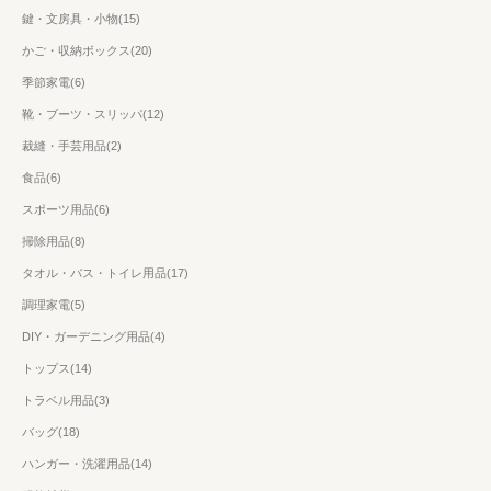
鍵・文房具・小物(15)
かご・収納ボックス(20)
季節家電(6)
靴・ブーツ・スリッパ(12)
裁縫・手芸用品(2)
食品(6)
スポーツ用品(6)
掃除用品(8)
タオル・バス・トイレ用品(17)
調理家電(5)
DIY・ガーデニング用品(4)
トップス(14)
トラベル用品(3)
バッグ(18)
ハンガー・洗濯用品(14)