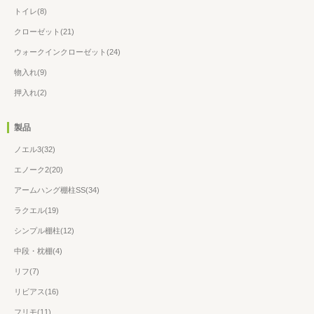
トイレ(8)
クローゼット(21)
ウォークインクローゼット(24)
物入れ(9)
押入れ(2)
製品
ノエル3(32)
エノーク2(20)
アームハング棚柱SS(34)
ラクエル(19)
シンプル棚柱(12)
中段・枕棚(4)
リフ(7)
リビアス(16)
フリモ(11)