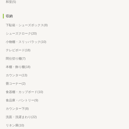
和室(5)
収納
下駄箱・シューズボックス(8)
シューズクローク(20)
小物棚・スリッパラック(10)
テレビボード(18)
間仕切り棚(7)
本棚・飾り棚(18)
カウンター(13)
畳コーナー(2)
食器棚・カップボード(10)
食品庫・パントリー(9)
カウンター下(8)
洗面・洗濯まわり(22)
リネン庫(10)