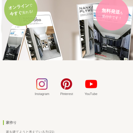
オンライン
で
無料発送
も
見れる!
今すぐ
受付中です！
Instagram
Pinterest
YouTube
家作り
家を建てようと考えている方(21)