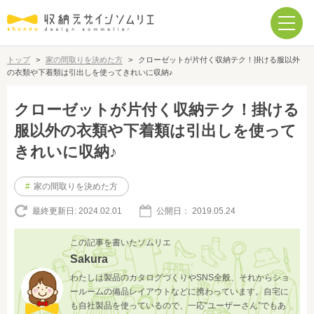
トップ
>
家の間取りを決めた方
>
クローゼットが片付く収納テク！掛ける服以外
の衣類や下着類は引出しを使ってきれいに収納♪
クローゼットが片付く収納テク！掛ける
服以外の衣類や下着類は引出しを使って
きれいに収納♪
#
家の間取りを決めた方
最終更新日:
2024.02.01
公開日：
2019.05.24
この記事を書いたソムリエ
Sakura
わたしは製品のカタログづくりやSNS全般、それからショ
ールームの備品レイアウトなどに携わっています。自宅に
も自社製品を使っているので、一応“ユーザーさん”でもあ