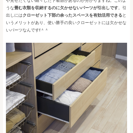
や見せたくない細々した下着類があるのが分かりますね。このよ
うな
畳む衣類を収納するのに欠かせないパーツが
引出し
です
。引
出しには
クローゼット下部の余ったスペースを有効活用できる
と
いうメリットがあり、使い勝手の良いクローゼットには欠かせな
いパーツなんですf＾＾