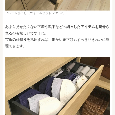
フレーム引出し［ウォールゼット ノエル3］
あまり見せたくない下着や靴下などの
細々したアイテムを隠せら
れる
のも嬉しいですよね。
市販の仕切りを活用
すれば、細かい靴下類もすっきりきれいに整
理できます。