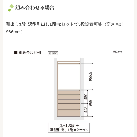
組み合わせる場合
引出し3段
+深型引出し1段×2セットで
5段
設置可能（高さ合計
966mm）