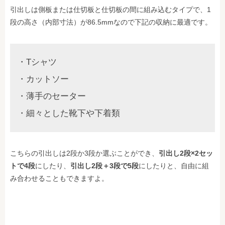
引出しは側板または仕切板と仕切板の間に組み込むタイプで、1
段の高さ（内部寸法）が86.5mmなので下記の収納に最適です。
・Tシャツ
・カットソー
・薄手のセーター
・細々とした靴下や下着類
こちらの引出しは2段か3段か選ぶことができ、
引出し2段×2セッ
トで4段
にしたり、
引出し2段＋3段で5段
にしたりと、自由に組
み合わせることもできますよ。