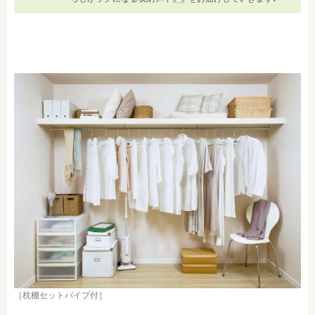
［枕棚セットパイプ付］