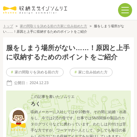
トップ
>
家の間取りを決める前の方
家に住み始めた方
>
服をしまう場所がな
い……！原因と上手に収納するためのポイントをご紹介
服をしまう場所がない……！原因と上手
に収納するためのポイントをご紹介
#
家の間取りを決める前の方
#
家に住み始めた方
公開日：
2024.12.23
この記事を書いたソムリエ
ろく
収納メーカーに入社してはや10数年。その間に結婚・出産
をし、今では2児の母です。仕事ではSNS関係や製品のカ
タログづくりなどに携わっています。わたしは片付けは苦
手な方ですが、ワーママの一人として、少しでも毎日の暮
らしがラクになる収納アイデアをお届けしていきます♪