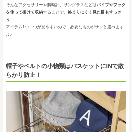
そんなアクセサリーや腕時計、サングラスなどは
パイプやフック
を使って掛けて収納
することで、
絡まりにくく見た目もすっき
り
！
アイテム1つ１つが見やすいので、必要なものがサッと選べます
よ♪
帽子やベルトの小物類はバスケットにINで散
らかり防止！