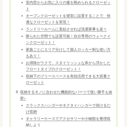
室内窓からお気に入りの服を眺められるクローゼッ
ト
オープンクローゼットを寝室に設置することで、快
適なクローゼットを実現！
ランドリールームに直結させれば洗濯家事も楽々
限られた空間でも設置可能！自分専用のウォークイ
ンクローゼット！
家族ごとにエリア分けして個人ロッカー制な使い方
もあり！
お掃除がラクで、スタイリッシュな床から浮かした
フロートタイプのクローゼット！
収納下のフリースペースを有効活用できる大容量ク
ローゼット
収納するモノに合わせた機能的なパーツで使い勝手も抜
群♪
スラックスハンガーやネクタイハンガーで掛けるだ
け収納
ギャラリーケースでアクセサリーや小物類を整理収
納しよう