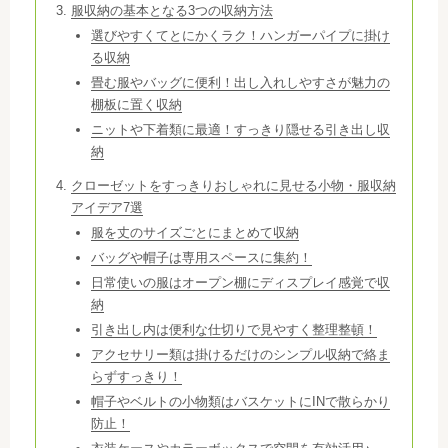
服収納の基本となる3つの収納方法
選びやすくてとにかくラク！ハンガーパイプに掛け
る収納
畳む服やバッグに便利！出し入れしやすさが魅力の
棚板に置く収納
ニットや下着類に最適！すっきり隠せる引き出し収
納
クローゼットをすっきりおしゃれに見せる小物・服収納
アイデア7選
服を丈のサイズごとにまとめて収納
バッグや帽子は専用スペースに集約！
日常使いの服はオープン棚にディスプレイ感覚で収
納
引き出し内は便利な仕切りで見やすく整理整頓！
アクセサリー類は掛けるだけのシンプル収納で絡ま
らずすっきり！
帽子やベルトの小物類はバスケットにINで散らかり
防止！