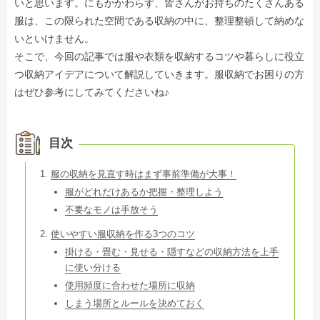
いと思います。にもかかわらず、皆さんがお持ちのたくさんある
服は、この限られた空間である収納の中に、整理整頓して納めな
いといけません。
そこで、今回の記事では服や衣類を収納するコツや暮らしに役立
つ収納アイデアについて解説していきます。服収納でお困りの方
はぜひ参考にしてみてくださいね♪
目次
服の収納を見直す時はまず事前準備が大事！
服がどれだけあるか把握・整理しよう
不要なモノは手放そう
使いやすい服収納を作る3つのコツ
掛ける・畳む・見せる・隠すなどの収納方法を上手
に使い分ける
使用頻度に合わせた場所に収納
しまう場所とルールを決めておく