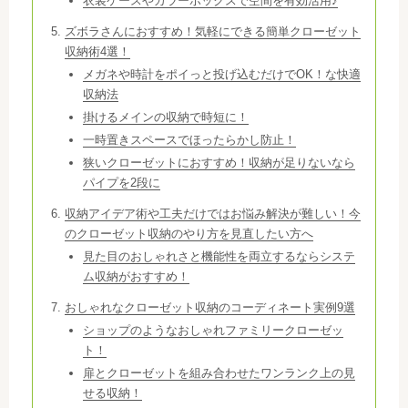
衣装ケースやカラーボックスで空間を有効活用♪
ズボラさんにおすすめ！気軽にできる簡単クローゼット
収納術4選！
メガネや時計をポイっと投げ込むだけでOK！な快適
収納法
掛けるメインの収納で時短に！
一時置きスペースでほったらかし防止！
狭いクローゼットにおすすめ！収納が足りないなら
パイプを2段に
収納アイデア術や工夫だけではお悩み解決が難しい！今
のクローゼット収納のやり方を見直したい方へ
見た目のおしゃれさと機能性を両立するならシステ
ム収納がおすすめ！
おしゃれなクローゼット収納のコーディネート実例9選
ショップのようなおしゃれファミリークローゼッ
ト！
扉とクローゼットを組み合わせたワンランク上の見
せる収納！