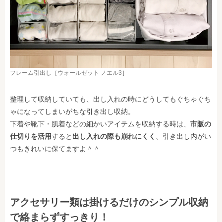
フレーム引出し［ウォールゼット ノエル3］
整理して収納していても、出し入れの時にどうしてもぐちゃぐち
ゃになってしまいがちな引き出し収納。
下着や靴下・肌着などの細かいアイテムを収納する時は、
市販の
仕切りを活用
すると
出し入れの際も崩れにくく
、引き出し内がい
つもきれいに保てますよ＾＾
アクセサリー類は掛けるだけのシンプル収納
で絡まらずすっきり！