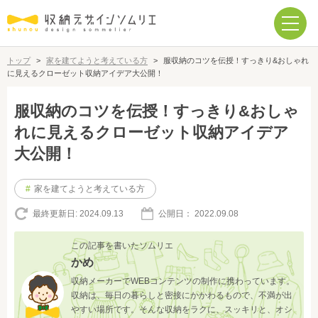
トップ
>
家を建てようと考えている方
>
服収納のコツを伝授！すっきり&おしゃれ
に見えるクローゼット収納アイデア大公開！
服収納のコツを伝授！すっきり&おしゃ
れに見えるクローゼット収納アイデア
大公開！
#
家を建てようと考えている方
最終更新日:
2024.09.13
公開日：
2022.09.08
この記事を書いたソムリエ
かめ
収納メーカーでWEBコンテンツの制作に携わっています。
収納は、毎日の暮らしと密接にかかわるもので、不満が出
やすい場所です。そんな収納をラクに、スッキリと、オシ