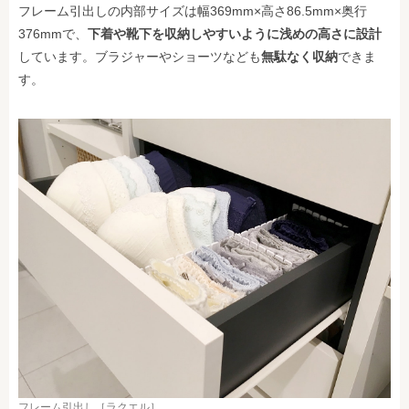
フレーム引出しの内部サイズは幅369mm×高さ86.5mm×奥行
376mmで、
下着や靴下を収納しやすいように浅めの高さに設計
しています。ブラジャーやショーツなども
無駄なく収納
できま
す。
フレーム引出し［ラクエル］