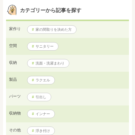
カテゴリーから記事を探す
家作り
#
家の間取りを決めた方
空間
#
サニタリー
収納
#
洗面・洗濯まわり
製品
#
ラクエル
パーツ
#
引出し
収納物
#
インナー
その他
#
浮き付け