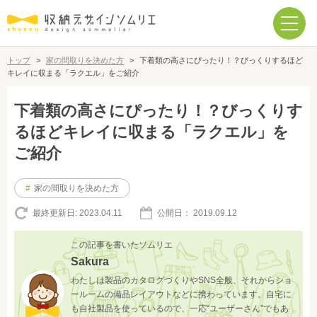
トップ
>
家の間取りを決めた方
>
下着類の高さにぴったり！？びっくりするほど
キレイに収まる「ラクエル」をご紹介
下着類の高さにぴったり！？びっくりす
るほどキレイに収まる「ラクエル」を
ご紹介
#
家の間取りを決めた方
最終更新日:
2023.04.11
公開日：
2019.09.12
この記事を書いたソムリエ
Sakura
わたしは製品のカタログづくりやSNS全般、それからショ
ールームの備品レイアウトなどに携わっています。自宅に
も自社製品を使っているので、一応“ユーザーさん”でもあ