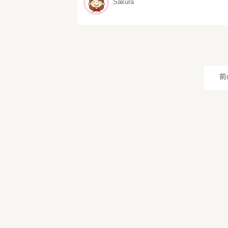
Sakura
前