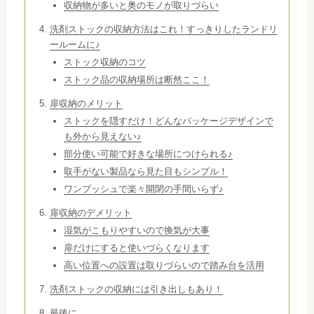
収納物が多いと奥のモノが取りづらい
洗剤ストックの収納方法はこれ！すっきりしたランドリ
ールームに♪
ストック収納のコツ
ストック品の収納場所は断然ここ！
扉収納のメリット
ストックを隠すだけ！どんなパッケージデザインで
も外から見えない♪
部分使い可能で好きな場所につけられる♪
取手がない製品なら見た目もシンプル！
ワンプッシュで楽々開閉の手間いらず♪
扉収納のデメリット
湿気がこもりやすいので換気が大事
扉だけにすると使いづらくなります
高い位置への設置は取りづらいので踏み台を活用
洗剤ストックの収納には引き出しもあり！
最後に