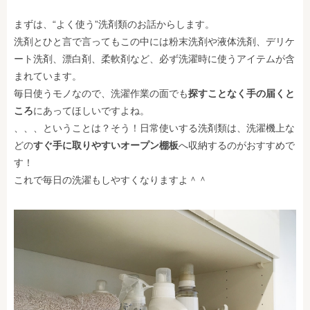
まずは、“よく使う”洗剤類のお話からします。
洗剤とひと言で言ってもこの中には粉末洗剤や液体洗剤、デリケ
ート洗剤、漂白剤、柔軟剤など、必ず洗濯時に使うアイテムが含
まれています。
毎日使うモノなので、洗濯作業の面でも
探すことなく手の届くと
ころ
にあってほしいですよね。
、、、ということは？そう！日常使いする洗剤類は、洗濯機上な
どの
すぐ手に取りやすいオープン棚板
へ収納するのがおすすめで
す！
これで毎日の洗濯もしやすくなりますよ＾＾