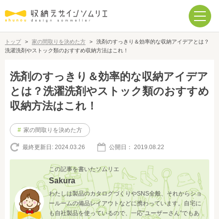
トップ
>
家の間取りを決めた方
>
洗剤のすっきり＆効率的な収納アイデアとは？
洗濯洗剤やストック類のおすすめ収納方法はこれ！
洗剤のすっきり＆効率的な収納アイデア
とは？洗濯洗剤やストック類のおすすめ
収納方法はこれ！
#
家の間取りを決めた方
最終更新日:
2024.03.26
公開日：
2019.08.22
この記事を書いたソムリエ
Sakura
わたしは製品のカタログづくりやSNS全般、それからショ
ールームの備品レイアウトなどに携わっています。自宅に
も自社製品を使っているので、一応“ユーザーさん”でもあ