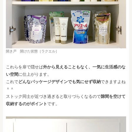
開き戸 開けた状態［ラクエル］
これらを扉で隠せば
外から見えることもなく、一気に生活感のな
い空間
に仕上がります。
これで
どんなパッケージデザインでも気にせず収納
できますよね
＾＾
ストック同士が近づき過ぎると取りづらくなるので
隙間を空けて
収納するのがポイント
です。