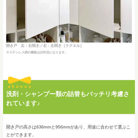
開き戸 左：右開き／右：左開き［ラクエル］
※ステンレス調の棚板は試作品になります。
洗剤・シャンプー類の詰替もバッチリ考慮さ
れています♪
開き戸の高さは636mmと956mmがあり、用途に合わせて選ぶこ
とができます。