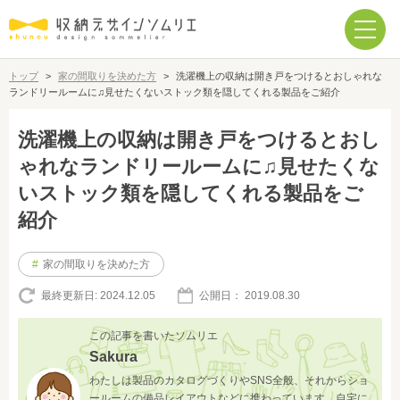
トップ
>
家の間取りを決めた方
>
洗濯機上の収納は開き戸をつけるとおしゃれな
ランドリールームに♫見せたくないストック類を隠してくれる製品をご紹介
洗濯機上の収納は開き戸をつけるとおし
ゃれなランドリールームに♫見せたくな
いストック類を隠してくれる製品をご
紹介
#
家の間取りを決めた方
最終更新日:
2024.12.05
公開日：
2019.08.30
この記事を書いたソムリエ
Sakura
わたしは製品のカタログづくりやSNS全般、それからショ
ールームの備品レイアウトなどに携わっています。自宅に