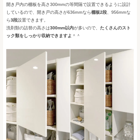
開き戸内の棚板を高さ300mmの等間隔で設置できるように設計
しているので、開き戸の高さが636mmなら
棚板2段
、956mmな
ら
3段
設置できます。
洗剤類の詰替の高さは
300mm以内
が多いので、
たくさんのスト
ック類をしっかり収納できますよ
＾＾