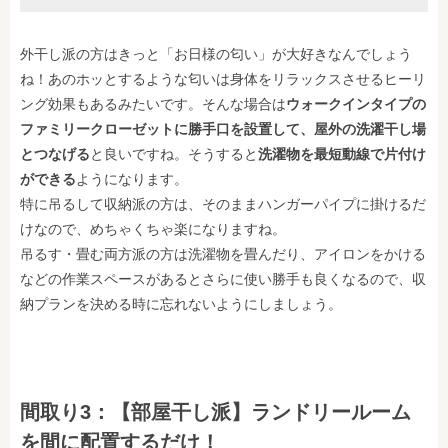
外干し派の方はきっと「お日様の匂い」が大好きなんでしょう
ね！あのホッとするような匂いは身体をリラックスさせるヒーリ
ング効果もあるみたいです。そんな場合は
ウォークインタイプの
ファミリークローゼットに勝手口を設置して、屋外の洗濯干し場
とつなげる
と良いですね。そうすると
洗濯物を最短動線で片付け
ができる
ようになります。
特に吊るして収納派の方は、そのままハンガーパイプに掛けるだ
けなので、めちゃくちゃ楽になりますね。
吊るす・畳む両方派の方は洗濯物を畳んだり、アイロンをかける
などの作業スペースがあるとさらに使い勝手も良くなるので、収
納プランを決める時に忘れないようにしましょう。
間取り3：【部屋干し派】ランドリールーム
を間に配置するだけ！