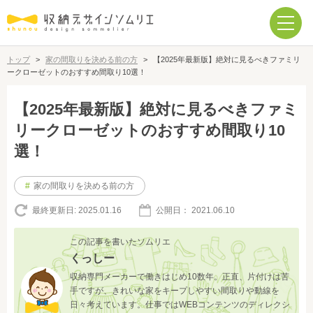
トップ
>
家の間取りを決める前の方
>
【2025年最新版】絶対に見るべきファミリ
ークローゼットのおすすめ間取り10選！
【2025年最新版】絶対に見るべきファミ
リークローゼットのおすすめ間取り10
選！
#
家の間取りを決める前の方
最終更新日:
2025.01.16
公開日：
2021.06.10
この記事を書いたソムリエ
くっしー
収納専門メーカーで働きはじめ10数年。正直、片付けは苦
手ですが、きれいな家をキープしやすい間取りや動線を
日々考えています。仕事ではWEBコンテンツのディレクシ