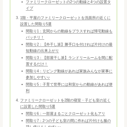
ファミリークローゼットの2つの動線と4つの設置タ
イプ
1階・平屋のファミリークローゼットを洗面所の近くに
設置した間取り5選
間取り1：玄関からの動線をプラスすれば帰宅動線も
バッチリ！
間取り2：【外干し派】勝手口を付ければ片付けの最
短動線の出来上がり
間取り3：【部屋干し派】ランドリールームを間に配
置するだけ！
間取り4：リビング動線があれば家族みんなが家事に
参加しやすい♪
間取り5：子育て世帯には和室からの動線があれば便
利
ファミリークローゼットを2階の寝室・子ども室の近く
に設置した間取り5選
間取り6：一部屋まるごとクローゼット化もアリ
間取り7：2つの子ども室の間に作れば片付けも服の
貸し借りもしやすい♪