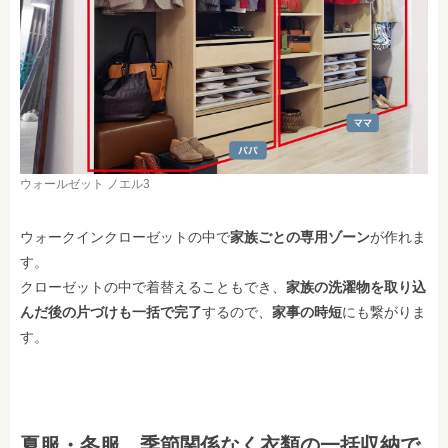
ウォールゼット ノエル3
ウォークインクローゼットの中で
家族ごとの専用ゾーン
が作れま
す。
クローゼットの中で着替えることもでき、
家族の洗濯物を取り込
んだ後の片づけも一括で完了
するので、
家事の時短
にも繋がりま
す。
夏服・冬服、季節関係なく衣類の一括収納で