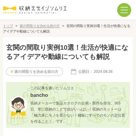
トップ
>
家の間取りを決める前の方
>
玄関の間取り実例10選！生活が快適になる
アイデアや動線についても解説
玄関の間取り実例10選！生活が快適にな
るアイデアや動線についても解説
#
家の間取りを決める前の方
公開日：
2024.08.26
この記事を書いたソムリエ
bancho
収納メーカーで製品カタログの企画・製作を担当。365
日、常に収納のことで頭がいっぱい！収納のモットーは
「極力床にモノを置かない！棚板にすべてのモノの定位置
を作ること！」です。