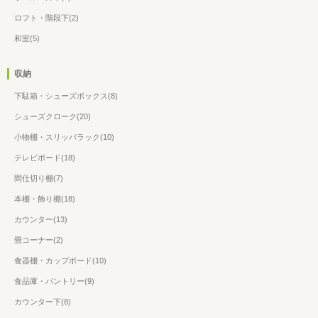
ロフト・階段下(2)
和室(5)
収納
下駄箱・シューズボックス(8)
シューズクローク(20)
小物棚・スリッパラック(10)
テレビボード(18)
間仕切り棚(7)
本棚・飾り棚(18)
カウンター(13)
畳コーナー(2)
食器棚・カップボード(10)
食品庫・パントリー(9)
カウンター下(8)