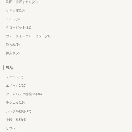
洗面・洗濯まわり(22)
リネン庫(10)
トイレ(8)
クローゼット(21)
ウォークインクローゼット(24)
物入れ(9)
押入れ(2)
製品
ノエル3(32)
エノーク2(20)
アームハング棚柱SS(34)
ラクエル(19)
シンプル棚柱(12)
中段・枕棚(4)
リフ(7)