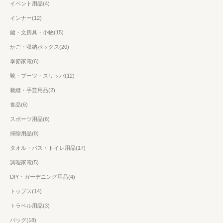
イベント用品(4)
インナー(12)
鍵・文房具・小物(15)
かご・収納ボックス(20)
季節家電(6)
靴・ブーツ・スリッパ(12)
裁縫・手芸用品(2)
食品(6)
スポーツ用品(6)
掃除用品(8)
タオル・バス・トイレ用品(17)
調理家電(5)
DIY・ガーデニング用品(4)
トップス(14)
トラベル用品(3)
バッグ(18)