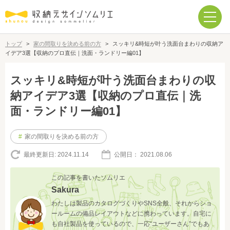
トップ
>
家の間取りを決める前の方
>
スッキリ&時短が叶う洗面台まわりの収納ア
イデア3選【収納のプロ直伝｜洗面・ランドリー編01】
スッキリ&時短が叶う洗面台まわりの収
納アイデア3選【収納のプロ直伝｜洗
面・ランドリー編01】
#
家の間取りを決める前の方
最終更新日:
2024.11.14
公開日：
2021.08.06
この記事を書いたソムリエ
Sakura
わたしは製品のカタログづくりやSNS全般、それからショ
ールームの備品レイアウトなどに携わっています。自宅に
も自社製品を使っているので、一応“ユーザーさん”でもあ