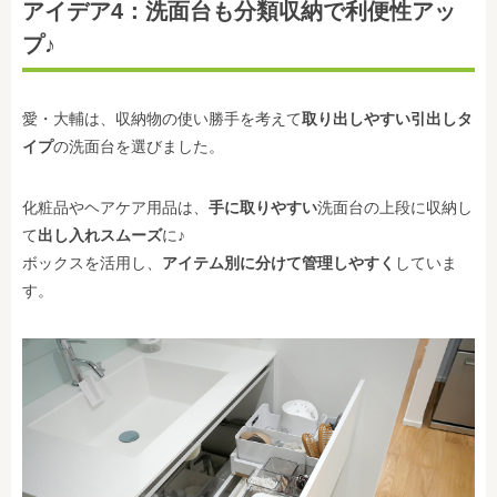
アイデア4：洗面台も分類収納で利便性アッ
プ♪
愛・大輔は、収納物の使い勝手を考えて
取り出しやすい引出しタ
イプ
の洗面台を選びました。
化粧品やヘアケア用品は、
手に取りやすい
洗面台の上段に収納し
て
出し入れスムーズ
に♪
ボックスを活用し、
アイテム別に分けて管理しやすく
していま
す。