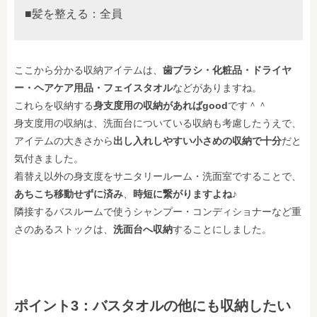
■髪を整える：全員
ここから分かる収納アイテムは、
歯ブラシ・化粧品・ドライヤ
ー・ヘアケア用品・フェイスタオル
などがありますね。
これらを収納する
身支度用の収納があればgood
です＾＾
身支度用の収納は、洗面台についている収納も考慮したうえで、
アイテムの大きさから
出し入れしやすい小さめの収納で十分
だと
気付きました。
着替え以外の身支度をサニタリールーム・洗面室ですることで、
あちこち移動せずに済み
、
時短に繋がりますよね♪
隣接するバスルームで使うシャンプー・コンディショナーなど重
さのあるストックは、
洗面台へ収納
することにしました。
ポイント3：バスタオルの他にも収納したい