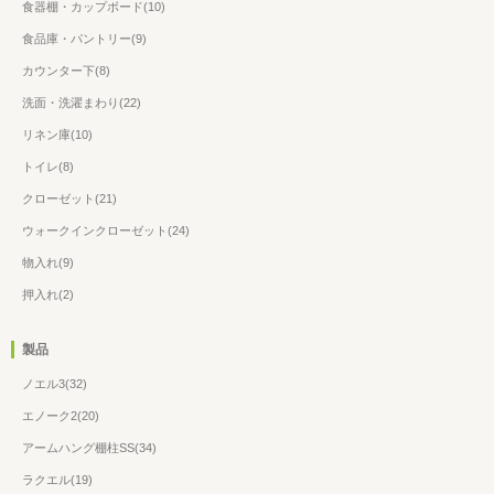
食器棚・カップボード(10)
食品庫・パントリー(9)
カウンター下(8)
洗面・洗濯まわり(22)
リネン庫(10)
トイレ(8)
クローゼット(21)
ウォークインクローゼット(24)
物入れ(9)
押入れ(2)
製品
ノエル3(32)
エノーク2(20)
アームハング棚柱SS(34)
ラクエル(19)