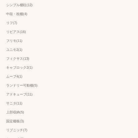
シンプル棚柱(12)
中段・枕棚(4)
リフ(7)
リビアス(16)
フリモ(11)
ユニモ2(1)
フィクサス(13)
キャブロック2(1)
ムーブ4(1)
ランドリー可動棚(5)
アドキューブ(11)
サニタ(11)
上部収納(5)
固定棚板(3)
リブニッチ(7)