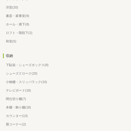
洋室(20)
書斎・家事室(9)
ホール・廊下(8)
ロフト・階段下(2)
和室(5)
収納
下駄箱・シューズボックス(8)
シューズクローク(20)
小物棚・スリッパラック(10)
テレビボード(18)
間仕切り棚(7)
本棚・飾り棚(18)
カウンター(13)
畳コーナー(2)