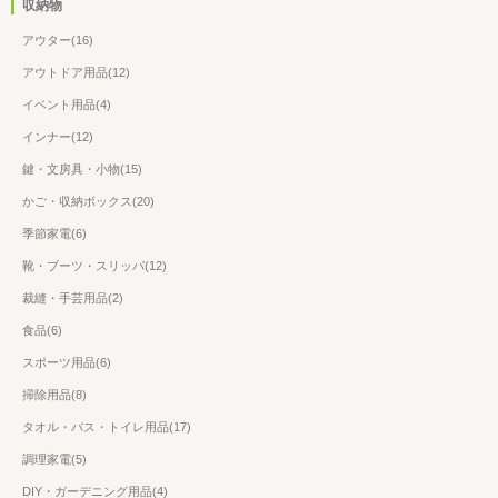
収納物
アウター(16)
アウトドア用品(12)
イベント用品(4)
インナー(12)
鍵・文房具・小物(15)
かご・収納ボックス(20)
季節家電(6)
靴・ブーツ・スリッパ(12)
裁縫・手芸用品(2)
食品(6)
スポーツ用品(6)
掃除用品(8)
タオル・バス・トイレ用品(17)
調理家電(5)
DIY・ガーデニング用品(4)